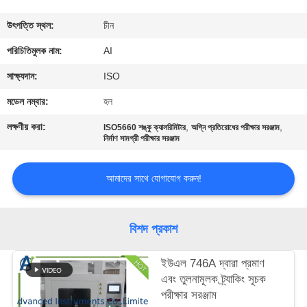
নিয়ন্ত্রণ
উৎপত্তি স্থল:
চীন
যোগাযোগ
পরিচিতিমুলক নাম:
AI
করুন
সাক্ষ্যদান:
ISO
মডেল নম্বার:
হল
খবর
লক্ষণীয় করা:
,
,
ISO5660 শঙ্কু ক্যালরিমিটার
অগ্নি প্রতিরোধের পরীক্ষার সরঞ্জাম
নির্মাণ সামগ্রী পরীক্ষার সরঞ্জাম
মামলা
আমাদের সাথে যোগাযোগ করুন!
উদ্ধৃতির
জন্য
বিশদ প্রকাশ
আবেদন
ইউএল 746A দ্বারা প্রমাণ
এবং তুলনামূলক ট্র্যাকিং সূচক
সাইট
পরীক্ষার সরঞ্জাম