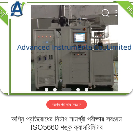
2026
Advanced
Instruments
Co.,Limited.
All
Rights
Reserved.
বাড়ি
পণ্য
আমাদের
সম্পর্কে
কারখানা
অগ্নি পরীক্ষার সরঞ্জাম
ভ্রমণ
অগ্নি প্রতিরোধের নির্মাণ সামগ্রী পরীক্ষার সরঞ্জাম
মান
ISO5660 শঙ্কু ক্যালরিমিটার