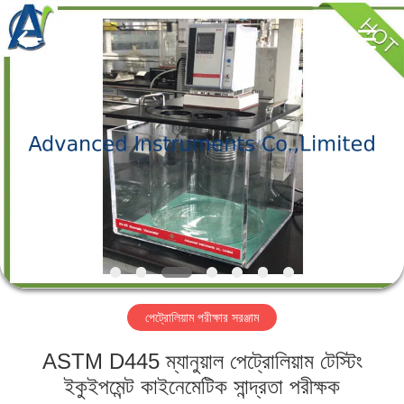
2026
Advanced
Instruments
Co.,Limited.
All
Rights
Reserved.
বাড়ি
পণ্য
আমাদের
সম্পর্কে
কারখানা
পেট্রোলিয়াম পরীক্ষার সরঞ্জাম
ভ্রমণ
ASTM D445 ম্যানুয়াল পেট্রোলিয়াম টেস্টিং
মান
ইকুইপমেন্ট কাইনেমেটিক সান্দ্রতা পরীক্ষক