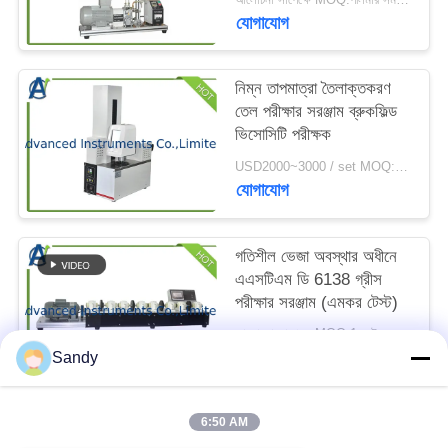
ম্যাপ
যোগাযোগ
PRIVACY
নিম্ন তাপমাত্রা তৈলাক্তকরণ
তেল পরীক্ষার সরঞ্জাম ব্রুকফিল্ড
POLICY
ভিসোসিটি পরীক্ষক
USD2000~3000 / set MOQ:1 বিন্যাস করুন
যোগাযোগ
গতিশীল ভেজা অবস্থার অধীনে
এএসটিএম ডি 6138 গ্রীস
পরীক্ষার সরঞ্জাম (এমকর টেস্ট)
আলোচনা সাপেক্ষে MOQ:1 সেট এএসটিএম ডি 6138 গ্রীজ পরীক্ষার সরঞ্জাম
যোগাযোগ
Sandy
6:50 AM
সব