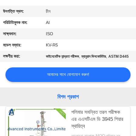
নিয়ন্ত্রণ
উৎপত্তি স্থল:
চীন
যোগাযোগ
পরিচিতিমুলক নাম:
AI
করুন
সাক্ষ্যদান:
ISO
মডেল নম্বার:
KV-R5
খবর
লক্ষণীয় করা:
,
,
কাইনেমেটিক সান্দ্রতা পরীক্ষক
ম্যানুয়াল ভিসকোমিটার
ASTM D445
মামলা
আমাদের সাথে যোগাযোগ করুন!
উদ্ধৃতির
বিশদ প্রকাশ
জন্য
আবেদন
পলিমার সমন্বিত তরল পরীক্ষক
এর এএসটিএম ডি 3945 শিয়ার
স্থায়িত্ব
সাইট
আলোচনা সাপেক্ষে MOQ:পলিমার সমন্বিত ফ্লুয়েড পরীক্ষকের 1 সেট শিয়ার স্থায়িত্ব