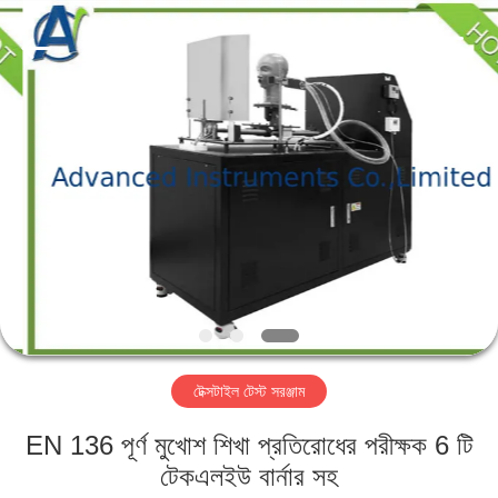
2026
Advanced
Instruments
Co.,Limited.
All
Rights
Reserved.
বাড়ি
পণ্য
আমাদের
সম্পর্কে
কারখানা
টেক্সটাইল টেস্ট সরঞ্জাম
ভ্রমণ
EN 136 পূর্ণ মুখোশ শিখা প্রতিরোধের পরীক্ষক 6 টি
মান
টেকএলইউ বার্নার সহ