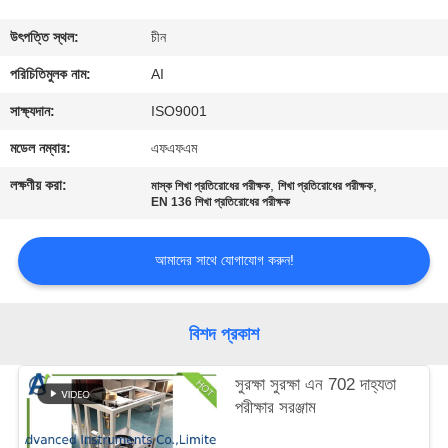
নিয়ন্ত্রণ
উৎপত্তি স্থল:
চীন
যোগাযোগ
পরিচিতিমুলক নাম:
AI
করুন
সাক্ষ্যদান:
ISO9001
মডেল নম্বার:
এফএফএম
খবর
লক্ষণীয় করা:
,
,
মাস্ক শিখা প্রতিরোধের পরীক্ষক
শিখা প্রতিরোধের পরীক্ষক
EN 136 শিখা প্রতিরোধের পরীক্ষক
মামলা
আমাদের সাথে যোগাযোগ করুন!
উদ্ধৃতির
জন্য
বিশদ প্রকাশ
আবেদন
সুরক্ষা সুরক্ষা এন 702 দাহ্যতা
পরীক্ষার সরঞ্জাম
সাইট