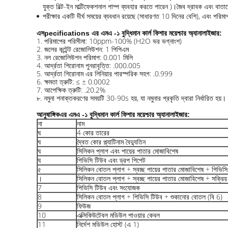
যুক্ত বিল্ট-ইন মাল্টিফেকশনাল পাম্প ব্যবহার করতে পারেন )।জৈব দ্রাবক এবং বাতাসে
পরীক্ষার একটি দীর্ঘ সময়ের ব্যবধান রয়েছে (সাধারণত 10 দিনের বেশি), এবং পরিমা
এস
pecifications এর
এমএ -১ বুদ্ধিমান কার্ল ফিশার ময়েশ্চার অ্যানালাইজার
:
1. পরিমাপের পরিসীমা: 10ppm-100% (H2O ভর ভগ্নাংশ)
2. জলের কন্টেন্ট রেজোলিউশন: 1 পিপিএম
3. নল রেজোলিউশন পরিমাপ: 0.001 মিলি
4. আর্দ্রতা শিরোনাম পুনরাবৃত্তি: .000.005
5. আর্দ্রতা শিরোনাম এর লিনিয়ার পারস্পরিক সহগ: .0.999
6. ক্ষমতা ত্রুটি: ≤ ± 0.0002
7. আপেক্ষিক ত্রুটি: .20.2%
৮. নমুনা শনাক্তকরণের সময়টি 30-90s হয়, যা নমুনার প্রকৃতি দ্বারা নির্ধারিত হয়।
আনুষাঙ্গিক
এর
এমএ -১ বুদ্ধিমান কার্ল ফিশার ময়েশ্চার অ্যানালাইজার
:
না
নাম
ঘ
4 কোর তারের
ঘ
দ্বৈত কোর প্ল্যাটিনাম বৈদ্যুতিন
ঘ
সিলিকন প্লাগ এবং পায়ের পাতার মোজাবিশেষ
ঘ
পিভিসি টিউব এবং ড্রপ পিপেট
৫
সিলিকন বোতল প্লাগ + স্বচ্ছ পায়ের পাতার মোজাবিশেষ + পিভিস
।
সিলিকন বোতল প্লাগ + স্বচ্ছ পায়ের পাতার মোজাবিশেষ + সক্রিয়
7
পিভিসি টিউব এবং সংযোজক
8
সিলিকন বোতল প্লাগ + পিভিসি টিউব + শুকানোর বোতল (বি 6)
9
ফিউজ
10
এক্সিকিউটেবল মডিউল পাওয়ার কেবল
11
নির্দেশ মডিউল হোস্ট (এ 1)