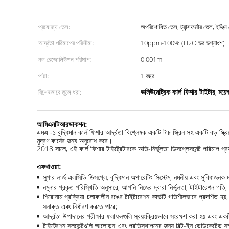
প্রযোজ্য তেল:
অপরিশোধিত তেল, ট্রান্সফর্মার তেল, ইঞ্জিন
আর্দ্রতা পরিমাপের পরিসীমা:
10ppm-100% (H2O ভর ভগ্নাংশ)
নল রেজোলিউশন পরিমাপ:
0.001ml
পাটা:
1 বছর
ভলিউমেট্রিক কার্ল ফিশার টাইটার
ময়ে
বিশেষভাবে তুলে ধরা:
,
আমি
এনটিআরডাকশন:
এমএ -১ বুদ্ধিমান কার্ল ফিশার আর্দ্রতা বিশ্লেষক একটি টাচ স্ক্রিন সহ একটি বড় স্ক
মুদ্রণ কার্যের জন্য অনুরোধ করে।
2018 সালে, এই কার্ল ফিশার টাইট্রেটারকে অতি-নির্ভুলতা ডিসপ্লেসমেন্ট পরিমাপ প্
এফ
খাওয়া
:
সুপার লার্জ এলসিডি ডিসপ্লে, বুদ্ধিমান অপারেটিং সিস্টেম, নমনীয় এবং সুবিধাজন
নমুনার প্রকৃত পরিস্থিতি অনুসারে, আপনি নিজের দ্বারা নির্ভুলতা, টাইটারেশন গতি
শিরোনাম প্রক্রিয়া চলাকালীন রঙের টাইটারেশন কার্ভটি গতিশীলভাবে প্রদর্শিত হ
সনাক্ত এবং নির্ধারণ করতে পারে;
আর্দ্রতা উপাদানের পরীক্ষার ফলাফলগুলি স্বয়ংক্রিয়ভাবে সংরক্ষণ করা হয় এবং একট
টাইট্রেশন সলভেন্টগুলি আলোড়ন এবং প্রতিস্থাপনের জন্য বিল্ট-ইন ডেডিকেটেড সম্পূর