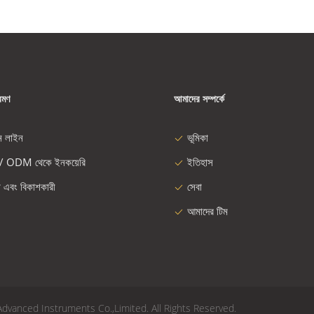
রমণ
আমাদের সম্পর্কে
ন লাইন
ভূমিকা
/ ODM থেকে ইনকয়েরি
ইতিহাস
া এবং বিকাশকারী
সেবা
আমাদের টিম
 2026 Advanced Instruments Co.,Limited. All Rights Reserved.