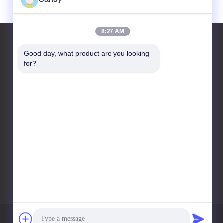
8:27 AM
Good day, what product are you looking 
for?
আমাদের সাথে যোগাযোগ করুন
Advanced Instruments
Co.,Limited
হাই-টেক ডেভেলপিং ইন্ডাস্ট্রিয়াল এরিয়া,
লিউয়াং সিটি, চ্যাংশা, হুয়ানান প্রদেশ,
চীন
sandy@advanced-
instrument.com
গোপনীয়তা নীতি
সাইট ম্যাপ
মোবাইল সাইট