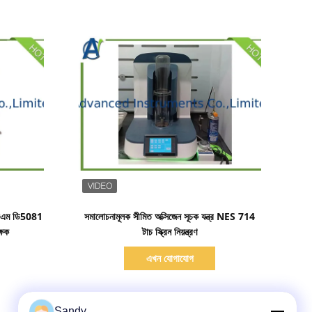
বিস্তারিত দেখাও
সটিএম ডি5081
সমালোচনামূলক সীমিত অক্সিজেন সূচক যন্ত্র NES 714
ক্ষক
টাচ স্ক্রিন নিয়ন্ত্রণ
এখন যোগাযোগ
Sandy