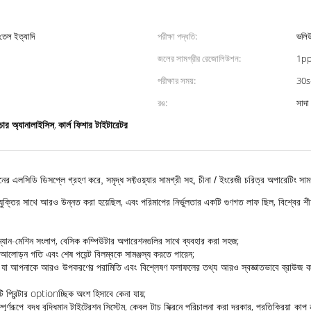
 তেল ইত্যাদি
পরীক্ষা পদ্ধতি:
ভলিউ
জলের সামগ্রীর রেজোলিউশন:
1p
পরীক্ষার সময়:
30s
রঙ:
সাদা
শ্চার অ্যানালাইসিস
কার্ল ফিশার টাইটারেটর
,
্রিনের এলসিডি ডিসপ্লে গ্রহণ করে, সমৃদ্ধ সফ্টওয়্যার সামগ্রী সহ, চীনা / ইংরেজী চরিত্র অপারেটিং সা
রযুক্তির সাথে আরও উন্নত করা হয়েছিল, এবং পরিমাপের নির্ভুলতার একটি গুণগত লাফ ছিল, বিশ্বের শী
ক ম্যান-মেশিন সংলাপ, বেসিক কম্পিউটার অপারেশনগুলির সাথে ব্যবহার করা সহজ;
, আলোড়ন গতি এবং শেষ পয়েন্ট বিলম্বকে সামঞ্জস্য করতে পারেন;
য়, যা আপনাকে আরও উপকরণের পরামিতি এবং বিশ্লেষণ ফলাফলের তথ্য আরও স্বজ্ঞাতভাবে ব্রাউজ করতে দে
ি প্রিন্টার optionচ্ছিক অংশ হিসাবে কেনা যায়;
্ণরূপে বদ্ধ বুদ্ধিমান টাইট্রেশন সিস্টেম, কেবল টাচ স্ক্রিনে পরিচালনা করা দরকার, প্রতিক্রিয়া কাপ