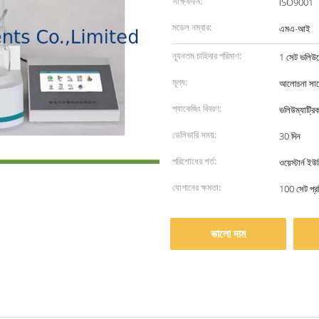
সাক্ষ্যদান:
ISO9001
মডেল নম্বার:
এমএ-আই
ন্যূনতম চাহিদার পরিমাণ:
1 সেট ভলিউমে
মূল্য:
আলোচনা সাপে
প্যাকেজিং বিবরণ:
ভলিউম্যাট্রিক
ডেলিভারি সময়:
30 দিন
পরিশোধের শর্ত:
ওয়েস্টার্ন ইউ
যোগানের ক্ষমতা:
100 সেট প্র
ভালো দাম