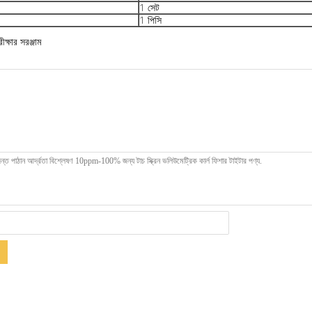
1 সেট
1 পিসি
ীক্ষার সরঞ্জাম