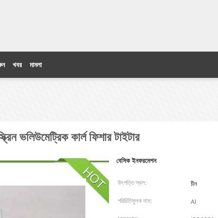
ুন
খবর
মামলা
িন ভলিউমেট্রিক কার্ল ফিশার টাইটার
বেসিক ইনফরমেশন
উৎপত্তি স্থল:
চীন
পরিচিতিমুলক নাম:
AI