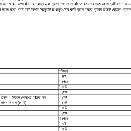
 জমে থাকা, অপারেটরদের স্বাস্থ্য এবং সুরক্ষা রক্ষা থেকে বাঁচতে কমানোর সময় ভারসাম্যটি হ্রাস করুন
প নলের মধ্যে থাকা কার্ল ফিশার রিজেন্টটি রিএজেন্টগুলির বর্জ্য হ্রাস করতে পুনরায় রিজেন্ট বোতলে প
পরিমাণ
1 রুট
1 পিসি
1 সেট
1 সেট
ি টিউব + মিথেন শোষণের কাচের নল
1 সেট
 কার্বন বোতল (বি 9)
1 সেট
1 সেট
1 সেট
3 পিসি
1 রুট
1 সেট