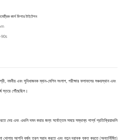
মেট্রিক কার্ল ফিশার টাইটেশন
pm
-90s
মগ্রী, নমনীয় এবং সুবিধাজনক ম্যান-মেশিন সংলাপ, পরীক্ষার ফলাফলের সঞ্চয়স্থান এবং
র্ষ স্তরে পৌঁছেছিল।
য় এবং এগুলি দমন করার জন্য সর্বোত্তম সময়ে সম্ভাব্য পার্শ্ব প্রতিক্রিয়াগুলি
 না খোলায় আপনি বর্জ্য তরল স্রাব করতে এবং নতুন দ্রাবক যুক্ত করতে (অন্তর্নির্মিত)