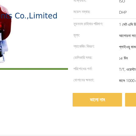
সাক্ষ্যদান:
ISO
মডেল নম্বার:
DHP
ন্যূনতম চাহিদার পরিমাণ:
1 সেট এসি ড
মূল্য:
আলোচনা সাপে
প্যাকেজিং বিবরণ:
প্লাইওয়ু মা
ডেলিভারি সময়:
১৫ দিন
পরিশোধের শর্ত:
T/T, ওয়েস্টা
যোগানের ক্ষমতা:
মাসে 1000 
ভালো দাম