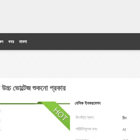
ুন
খবর
মামলা
ি উচ্চ ভোল্টেজ শুকনো প্রকার
বেসিক ইনফরমেশন
উৎপত্তি স্থল:
চীন
পরিচিতিমুলক নাম:
AI