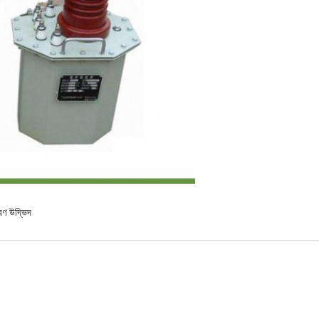
বণ উদ্ভিদ