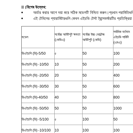
II।বিশেষ উল্লেখ:
অর্ডার করার আগে দয়া করে সঠিক মডেলটি নিশ্চিত করুন।প্রধান পরামিতিগুলির
এই টেবিলের প্যারামিটারগুলি কেবল এইচভি টেস্ট ট্রান্সফর্মারটির প্রতিক্রিয
সর্বাধিক বর্তমান
সর্বোচ্চ আউটপুট ক্ষমতা
সর্বোচ্চ উচ্চ ভোল্টেজ
মডেল
এইচভি সার্কিট
(কেভিএ)
আউটপুট (কেভি)
(এমএ)
ডিএইচপি (ডি)
-5/50
৫
50
100
ডিএইচপি (ডি)
-10/50
10
50
200
ডিএইচপি (ডি)
-20/50
20
50
400
ডিএইচপি (ডি)
-30/50
30
50
600
ডিএইচপি (ডি)
-40/50
40
50
800
ডিএইচপি (ডি)
-50/50
50
50
1000
ডিএইচপি (ডি)
-5/100
৫
100
50
ডিএইচপি (ডি)
-10/100
10
100
100