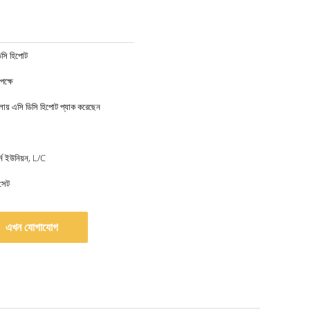
িসি হিপোট
ক্ষে
মলায় এসি ডিসি হিপোট প্যাক করেছেন
র্ন ইউনিয়ন, L/C
সেট
এখন যোগাযোগ