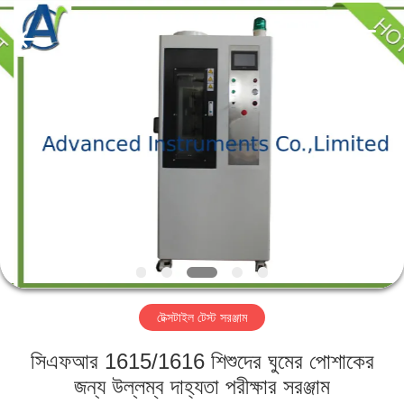
2026
Advanced
Instruments
Co.,Limited.
All
Rights
Reserved.
বাড়ি
পণ্য
আমাদের
সম্পর্কে
কারখানা
টেক্সটাইল টেস্ট সরঞ্জাম
ভ্রমণ
সিএফআর 1615/1616 শিশুদের ঘুমের পোশাকের
মান
জন্য উল্লম্ব দাহ্যতা পরীক্ষার সরঞ্জাম