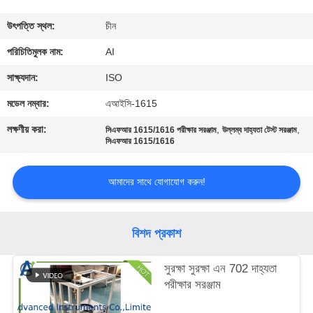
নিয়ন্ত্রণ
উৎপত্তি স্থল:
চীন
যোগাযোগ
পরিচিতিমুলক নাম:
AI
করুন
সাক্ষ্যদান:
ISO
মডেল নম্বার:
এআইসি-1615
খবর
লক্ষণীয় করা:
,
,
সিএফআর 1615/1616 পরীক্ষার সরঞ্জাম
উল্লম্ব দাহ্যতা টেস্ট সরঞ্জাম
সিএফআর 1615/1616
মামলা
আমাদের সাথে যোগাযোগ করুন!
উদ্ধৃতির
জন্য
বিশদ প্রকাশ
আবেদন
সুরক্ষা সুরক্ষা এন 702 দাহ্যতা
পরীক্ষার সরঞ্জাম
সাইট