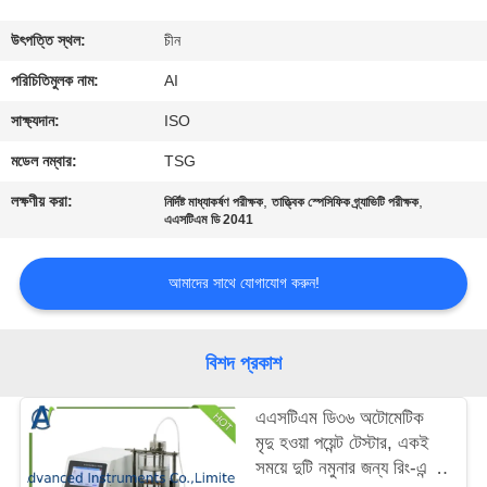
নিয়ন্ত্রণ
উৎপত্তি স্থল:
চীন
যোগাযোগ
পরিচিতিমুলক নাম:
AI
করুন
সাক্ষ্যদান:
ISO
মডেল নম্বার:
TSG
খবর
লক্ষণীয় করা:
,
,
নির্দিষ্ট মাধ্যাকর্ষণ পরীক্ষক
তাত্ত্বিক স্পেসিফিক গ্র্যাভিটি পরীক্ষক
এএসটিএম ডি 2041
মামলা
আমাদের সাথে যোগাযোগ করুন!
উদ্ধৃতির
জন্য
বিশদ প্রকাশ
আবেদন
এএসটিএম ডি৩৬ অটোমেটিক
মৃদু হওয়া পয়েন্ট টেস্টার, একই
সাইট
সময়ে দুটি নমুনার জন্য রিং-এন্ড-