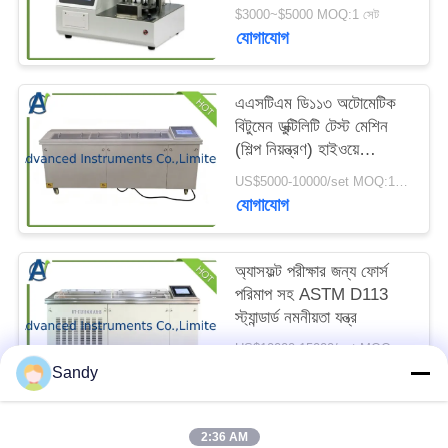
বল অ্যাপারেটর ব্যবহার করে
ম্যাপ
$3000~$5000 MOQ:1 সেট
বিটুমেন টেস্টিংয়ের জন্য ০.১
যোগাযোগ
ডিগ্রি সেলসিয়াস তাপমাত্রা
রেজোলিউশন সহ
PRIVACY
এএসটিএম ডি১১৩ অটোমেটিক
POLICY
বিটুমেন ডুক্টিলিটি টেস্ট মেশিন
(শিল্প নিয়ন্ত্রণ) হাইওয়ে
ইঞ্জিনিয়ারিংয়ের জন্য
US$5000-10000/set MOQ:1 সেট
যোগাযোগ
অ্যাসফল্ট পরীক্ষার জন্য ফোর্স
পরিমাপ সহ ASTM D113
স্ট্যান্ডার্ড নমনীয়তা যন্ত্র
US$10000-15000/set MOQ:1 সেট
যোগাযোগ
Sandy
2:36 AM