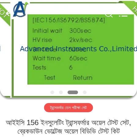
2026
Advanced
Instruments
Co.,Limited.
All
Rights
Reserved.
বাড়ি
পণ্য
আমাদের
সম্পর্কে
কারখানা
ট্রান্সফর্মার তেল পরীক্ষা সেট
ভ্রমণ
আইইসি 156 ইনসুলেটিং ট্রান্সফর্মার অয়েল টেস্ট সেট,
মান
ব্রেকডাউন ভোল্টেজ অয়েল বিডিভি টেস্ট কিট