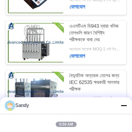
ম্যাপ
যোগাযোগ
PRIVACY
এএসটিএম ডি943 দ্বারা খনিজ
তেলগুলি জারণ বৈশিষ্ট্য
POLICY
পরীক্ষককে বাধা দেয়
আলোচনা সাপেক্ষে MOQ:1 সেট ইনহিবিটেড মিনারেল অয়েল জারণ বৈশিষ্ট্য পরীক্ষক
যোগাযোগ
বৈদ্যুতিক অন্তরক তেলের জন্য
IEC 62535 ক্ষয়কারী সালফার
পরীক্ষক
আলোচনা সাপেক্ষে MOQ:ক্ষয়কারী সুলফার পরীক্ষক 1 সেট
যোগাযোগ
Sandy
5:50 AM
সব