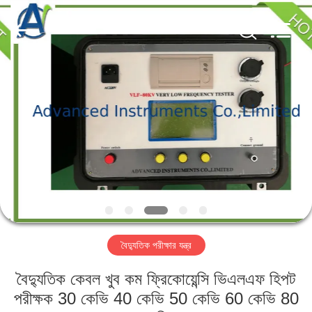
2026
Advanced
Instruments
Co.,Limited.
All
Rights
Reserved.
বাড়ি
পণ্য
আমাদের
সম্পর্কে
কারখানা
বৈদ্যুতিক পরীক্ষার যন্ত্র
ভ্রমণ
বৈদ্যুতিক কেবল খুব কম ফ্রিকোয়েন্সি ভিএলএফ হিপট
মান
পরীক্ষক 30 কেভি 40 কেভি 50 কেভি 60 কেভি 80