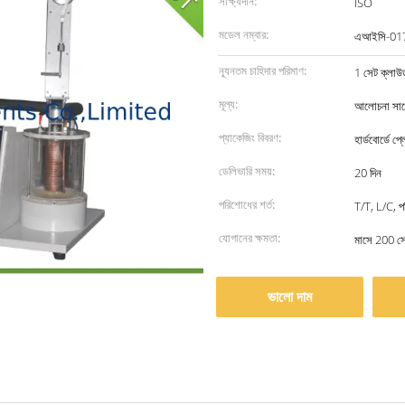
সাক্ষ্যদান:
ISO
মডেল নম্বার:
এআইসি-01
ন্যূনতম চাহিদার পরিমাণ:
1 সেট ক্লাউড 
মূল্য:
আলোচনা সাপে
প্যাকেজিং বিবরণ:
হার্ডবোর্ডে প্
ডেলিভারি সময়:
20 দিন
পরিশোধের শর্ত:
T/T, L/C, পশ
যোগানের ক্ষমতা:
মাসে 200 স
ভালো দাম