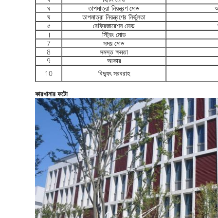
ঘ
তাপমাত্রা নিয়ন্ত্রণ মোড
আ
ঘ
তাপমাত্রা নিয়ন্ত্রণের নির্ভুলতা
৫
রেফ্রিজারেশন মোড
।
স্ট্রিং মোড
7
সময় মোড
8
সমস্ত ক্ষমতা
9
আকার
10
বিদ্যুৎ সরবরাহ
কারখানার ফটো