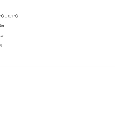
 ℃ ± 0.1 ℃
টাল
kw
ছর