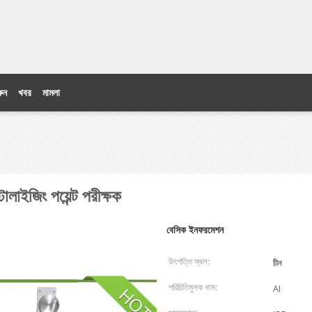
ুন
খবর
মামলা
টালাইজিং পয়েন্ট পরীক্ষক
বেসিক ইনফরমেশন
উৎপত্তি স্থল:
চীন
পরিচিতিমুলক নাম:
AI