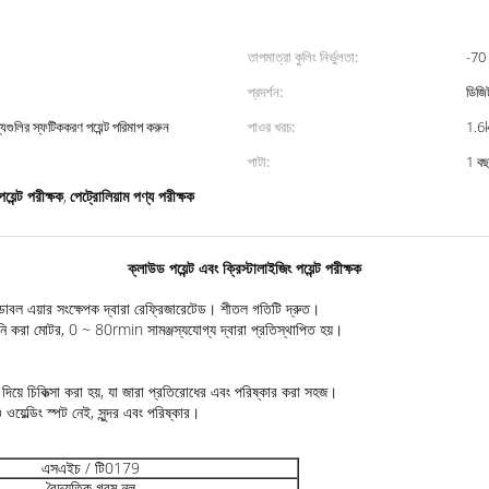
তাপমাত্রা কুলিং নির্ভুলতা:
-70
প্রদর্শন:
ডিজি
্যগুলির স্ফটিককরণ পয়েন্ট পরিমাপ করুন
পাওর খরচ:
1.6
পাটা:
1 ব
য়েন্ট পরীক্ষক
পেট্রোলিয়াম পণ্য পরীক্ষক
,
ক্লাউড পয়েন্ট এবং ক্রিস্টালাইজিং পয়েন্ট পরীক্ষক
 সহ ডাবল এয়ার সংক্ষেপক দ্বারা রেফ্রিজারেটেড। শীতল গতিটি দ্রুত।
ি করা মোটর, 0 ~ 80rmin সামঞ্জস্যযোগ্য দ্বারা প্রতিস্থাপিত হয়।
্প্রে দিয়ে চিকিত্সা করা হয়, যা জারা প্রতিরোধের এবং পরিষ্কার করা সহজ।
ওয়েল্ডিং স্পট নেই, সুন্দর এবং পরিষ্কার।
এসএইচ / টি0179
বৈদ্যুতিক গরম নল