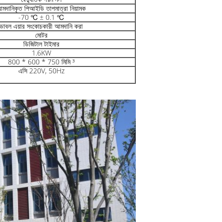
মদানিকৃত পিআইডি তাপমাত্রা নিয়ামক
-70 ℃ ± 0.1 ℃
ডাবল এয়ার সংকোচকারী আমদানি করা
মোটর
ডিজিটাল টাইমার
1.6KW
800 * 600 * 750 মিমি ³
এসি 220V, 50Hz