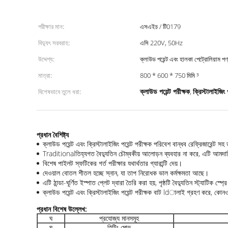
পরীক্ষার মান:
এসএইচ / টি0179
বিদ্যুৎ সরবরাহ:
এসি 220V, 50Hz
উদ্দেশ্য:
ক্লাউড পয়েন্ট এবং হালকা পেট্রোলিয়াম পণ
মাত্রা:
800 * 600 * 750 মিমি ³
ক্লাউড পয়েন্ট পরীক্ষক
ক্রিস্টালাইজিং প
বিশেষভাবে তুলে ধরা:
,
প্রধান বৈশিষ্ট্য
ক্লাউড পয়েন্ট এবং ক্রিস্টালাইজিং পয়েন্ট পরীক্ষক পরিবেশ বান্ধব রেফ্রিজারেন্ট
Traditionalতিহ্যগত বৈদ্যুতিন চৌম্বকীয় আলোড়ন ব্যবহার না করে, এটি আমদান
বিশেষ পাইলট স্ফটিকের গর্ত পরীক্ষার যথার্থতার গ্যারান্টি দেয়।
দেওয়াল বোতল শীতল হচ্ছে স্নান, যা তাপ নিরোধক ভাল কর্মক্ষমতা আছে।
এটি ঠান্ডা-ঘূর্ণিত ইস্পাত প্লেট দ্বারা তৈরি করা হয়, পৃষ্ঠটি বৈদ্যুতিন স্ট্যাটিক স
ক্লাউড পয়েন্ট এবং ক্রিস্টালাইজিং পয়েন্ট পরীক্ষক বাট ldালাই গ্রহণ করে, কোনও 
প্রধান বিশেষ উল্লেখ:
ঘ
প্রযোজ্য মানসমূহ
ঘ
হিটিং মোড