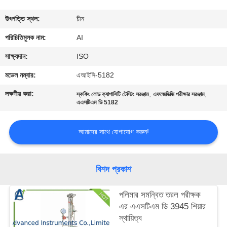
নিয়ন্ত্রণ
উৎপত্তি স্থল:
চীন
যোগাযোগ
পরিচিতিমুলক নাম:
AI
করুন
সাক্ষ্যদান:
ISO
মডেল নম্বার:
এআইসি-5182
খবর
লক্ষণীয় করা:
,
,
স্কফিং লোড ক্যাপাসিটি টেস্টিং সরঞ্জাম
এফজেডিজি পরীক্ষার সরঞ্জাম
এএসটিএম ডি 5182
মামলা
আমাদের সাথে যোগাযোগ করুন!
উদ্ধৃতির
জন্য
বিশদ প্রকাশ
আবেদন
পলিমার সমন্বিত তরল পরীক্ষক
এর এএসটিএম ডি 3945 শিয়ার
সাইট
স্থায়িত্ব