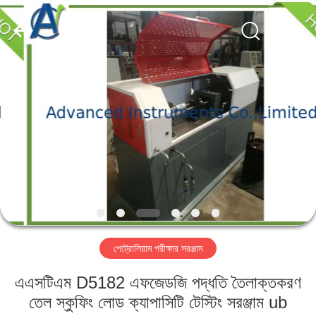
2026
Advanced
Instruments
Co.,Limited.
All
Rights
Reserved.
বাড়ি
পণ্য
আমাদের
সম্পর্কে
কারখানা
পেট্রোলিয়াম পরীক্ষার সরঞ্জাম
ভ্রমণ
এএসটিএম D5182 এফজেডজি পদ্ধতি তৈলাক্তকরণ
মান
তেল স্কুফিং লোড ক্যাপাসিটি টেস্টিং সরঞ্জাম ub