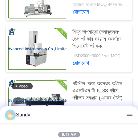
ম্যাপ
আলোচনা সাপেক্ষে MOQ:পলিমার সমন্বিত ফ্লুয়েড পরীক্ষকের 1 সেট শিয়ার স্থায়িত্ব
যোগাযোগ
PRIVACY
নিম্ন তাপমাত্রা তৈলাক্তকরণ
POLICY
তেল পরীক্ষার সরঞ্জাম ব্রুকফিল্ড
ভিসোসিটি পরীক্ষক
USD2000~3000 / set MOQ:1 বিন্যাস করুন
যোগাযোগ
গতিশীল ভেজা অবস্থার অধীনে
এএসটিএম ডি 6138 গ্রীস
পরীক্ষার সরঞ্জাম (এমকর টেস্ট)
আলোচনা সাপেক্ষে MOQ:1 সেট এএসটিএম ডি 6138 গ্রীজ পরীক্ষার সরঞ্জাম
যোগাযোগ
Sandy
6:43 AM