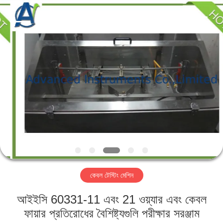
2026
Advanced
Instruments
Co.,Limited.
All
Rights
Reserved.
বাড়ি
পণ্য
আমাদের
সম্পর্কে
কারখানা
কেবল টেস্টিং মেশিন
ভ্রমণ
আইইসি 60331-11 এবং 21 ওয়্যার এবং কেবল
মান
ফায়ার প্রতিরোধের বৈশিষ্ট্যগুলি পরীক্ষার সরঞ্জাম