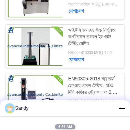
পরীক্ষার চেম্বার
ম্যাপ
আলোচনা সাপেক্ষে MOQ:1 সেট এনবিএস স্মোক ডেনসিটি টেস্ট চেম্বার
যোগাযোগ
PRIVACY
আইইসি ৬০৭৯৪ উচ্চ নির্ভুলতা
POLICY
অপটিক্যাল ক্যাবল ইমপ্যাক্ট
টেস্টিং মেশিন
$3000~$10000 MOQ:1 সেট
যোগাযোগ
EN50305-2018 স্ট্যান্ডার্ড
রেলওয়ে কেবল টেস্টার, 400
মিমি কার্যকর স্ট্রোক এবং 0.45
মিমি স্টিল পিন ব্যাস সহ
$3000~$10000 MOQ:1 সেট
ডাইনামিক কাট-থ্রু টেস্টিং এর
যোগাযোগ
Sandy
জন্য
6:56 AM