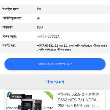
নিয়ন্ত্রণ
উৎপত্তি স্থল:
চীন
যোগাযোগ
পরিচিতিমুলক নাম:
AI
করুন
সাক্ষ্যদান:
ISO
মডেল নম্বার:
এআইসি-60331A
খবর
লক্ষণীয় করা:
,
আইইসি 60331-11 এবং 21
কেবল অগ্নি প্রতিরোধের পরীক্ষার সরঞ্জাম
,
অগ্নি প্রতিরোধের পরীক্ষার সরঞ্জাম
মামলা
আমাদের সাথে যোগাযোগ করুন!
উদ্ধৃতির
জন্য
বিশদ প্রকাশ
আবেদন
আইএসও 5659-2 এএসটিএম
E662 NES 711 NEPA
সাইট
258 বিএস 6401 ধোঁয়া সূচক